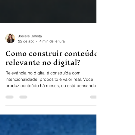
Josiele Batista
22 de abr.
4 min de leitura
Como construir conteúdo
relevante no digital?
Relevância no digital é construída com
intencionalidade, propósito e valor real. Você
produz conteúdo há meses, ou está pensando
em começar, e ainda sente que fala para o vazio.
Deve se perguntar, certamente: como construir
relevância no digital, hoje? O problema
provavelmente não é a frequência, mas sim a
falta de intencionalidade. A internet deixou de ser